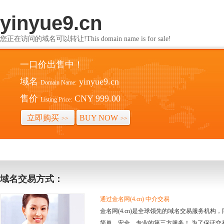
yinyue9.cn
您正在访问的域名可以转让!This domain name is for sale!
一口价出售中！
域名
yinyue9.cn
Domain Name:
售价
CNY 999.00
Listing Price:
立即购买
BUY NOW
>>
>>
域名交易方式：
通过金名网(4.cn) 中介交易
金名网(4.cn)是全球领先的域名交易服务机
简单、安全、专业的第三方服务！ 为了保证交