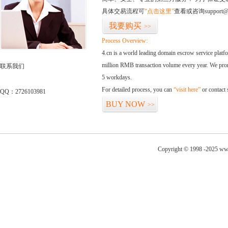
具体交易流程可
“点击这里”
查看或咨询support@
我要购买
>>
Process Overview:
4.cn is a world leading domain escrow service plat
million RMB transaction volume every year. We promi
联系我们
5 workdays.
For detailed process, you can
“visit here”
or contact
QQ：2726103981
BUY NOW
>>
Copyright © 1998 -2025 www